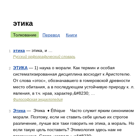
этика
Толкование
Перевод
Книги
этика
— этика, и …
1
Русский орфографический словарь
ЭТИКА
— 1) наука о морали. Как термин и особая
2
систематизированная дисциплина восходит к Аристотелю.
От слова «этос», обозначавшего в гомеровской древности
место обитания, а в последующем устойчивую природу к. л.
явления, в т.ч. нрав, характер,&#8230; …
Философская энциклопедия
Этика
— Этика ♦ Éthique Часто служит ярким синонимом
3
морали. Поэтому, если не ставить себе целью их строгое
различение, лучше все таки говорить не этика, а мораль. Но
если такую цель поставить? Этимология здесь нам не