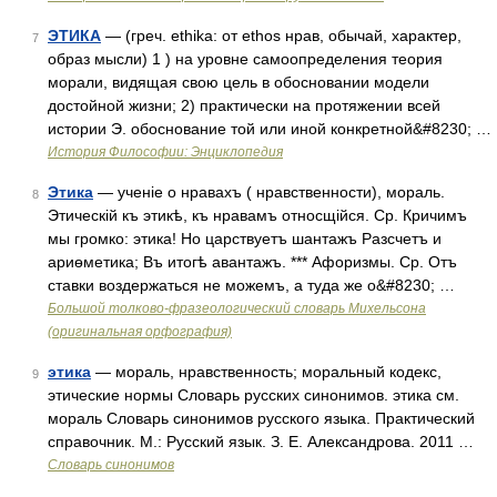
ЭТИКА
— (греч. ethika: от ethos нрав, обычай, характер,
7
образ мысли) 1 ) на уровне самоопределения теория
морали, видящая свою цель в обосновании модели
достойной жизни; 2) практически на протяжении всей
истории Э. обоснование той или иной конкретной&#8230; …
История Философии: Энциклопедия
Этика
— ученіе о нравахъ ( нравственности), мораль.
8
Этическій къ этикѣ, къ нравамъ относщійся. Ср. Кричимъ
мы громко: этика! Но царствуетъ шантажъ Разсчетъ и
ариѳметика; Въ итогѣ авантажъ. *** Афоризмы. Ср. Отъ
ставки воздержаться не можемъ, а туда же о&#8230; …
Большой толково-фразеологический словарь Михельсона
(оригинальная орфография)
этика
— мораль, нравственность; моральный кодекс,
9
этические нормы Словарь русских синонимов. этика см.
мораль Словарь синонимов русского языка. Практический
справочник. М.: Русский язык. З. Е. Александрова. 2011 …
Словарь синонимов