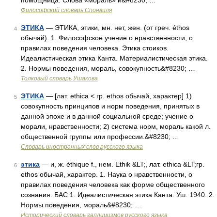
помощница. Слова «мораль» и&#8230; …
Философский словарь Спонвиля
ЭТИКА
— ЭТИКА, этики, мн. нет, жен. (от греч. éthos
4
обычай). 1. Философское учение о нравственности, о
правилах поведения человека. Этика стоиков.
Идеалистическая этика Канта. Материалистическая этика.
2. Нормы поведения, мораль, совокупность&#8230; …
Толковый словарь Ушакова
ЭТИКА
— [лат. ethica < гр. ethos обычай, характер] 1)
5
совокупность принципов и норм поведения, принятых в
данной эпохе и в данной социальной среде; учение о
морали, нравственности; 2) система норм, мораль какой л.
общественной группы или профессии.&#8230; …
Словарь иностранных слов русского языка
этика
— и, ж. éthique f., нем. Ethik &LT;, лат. ethica &LT;гр.
6
ethos обычай, характер. 1. Наука о нравственности, о
правилах поведения человека как форме общественного
сознания. БАС 1. Идеалистическая этика Канта. Уш. 1940. 2.
Нормы поведения, мораль&#8230; …
Исторический словарь галлицизмов русского языка