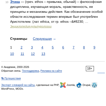
Этика
— (греч. ethos – привычка, обычай) – философская
10
дисциплина, изучающая мораль, нравственность, ее
принципы и механизмы действия. Как обозначение особой
области исследования термин впервые был употреблен
Аристотелем. (лат. ethica, от гр. ethos –&#8230; …
Энциклопедия культурологии
Страницы
Следующая
→
1
2
3
4
5
6
7
8
9
10
11
12
13
© Академик, 2000-2026
18+
Обратная связь:
Техподдержка
,
Реклама на сайте
👣 Путешествия
Экспорт словарей на сайты
, сделанные на PHP,
Joomla,
Drupal,
WordPress, MODx.